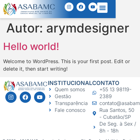
Autor:
arymdesigner
Hello world!
Welcome to WordPress. This is your first post. Edit or
delete it, then start writing!
INSTITUCIONAL
CONTATO
Quem somos
+55 13 98119-
Gestão
2389
Transparência
contato@asabam
Fale conosco
Rua Santos, 50
- Cubatão/SP
De Seg. à Sex /
8h - 18h