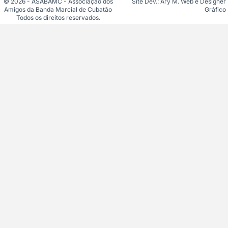
© 2026 - ASABAMC - Associação dos
Site Dev.: Ary M. Web e Designer
Amigos da Banda Marcial de Cubatão
Gráfico
Todos os direitos reservados.