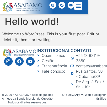
Hello world!
Welcome to WordPress. This is your first post. Edit or
delete it, then start writing!
INSTITUCIONAL
CONTATO
Quem somos
+55 13 98119-
Gestão
2389
Transparência
contato@asabam
Fale conosco
Rua Santos, 50
- Cubatão/SP
De Seg. à Sex /
8h - 18h
© 2026 - ASABAMC - Associação dos
Site Dev.: Ary M. Web e Designer
Amigos da Banda Marcial de Cubatão
Gráfico
Todos os direitos reservados.