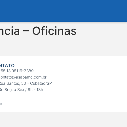
cia – Oficinas
NTATO
+55 13 98119-2389
contato@asabamc.com.br
Rua Santos, 50 - Cubatão/SP
De Seg. à Sex / 8h - 18h
co