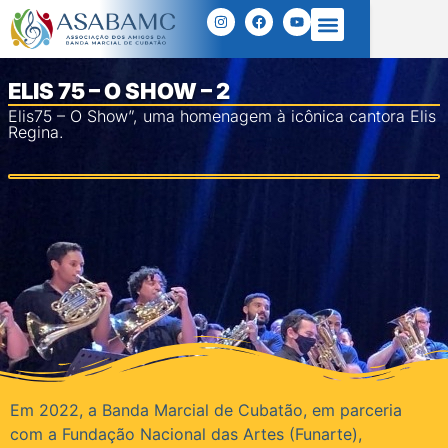
ELIS 75 – O SHOW – 2
Elis75 – O Show”, uma homenagem à icônica cantora Elis
Regina.
Em 2022, a Banda Marcial de Cubatão, em parceria
com a Fundação Nacional das Artes (Funarte),