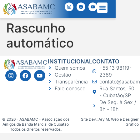
Rascunho
automático
INSTITUCIONAL
CONTATO
Quem somos
+55 13 98119-
Gestão
2389
Transparência
contato@asabam
Fale conosco
Rua Santos, 50
- Cubatão/SP
De Seg. à Sex /
8h - 18h
© 2026 - ASABAMC - Associação dos
Site Dev.: Ary M. Web e Designer
Amigos da Banda Marcial de Cubatão
Gráfico
Todos os direitos reservados.