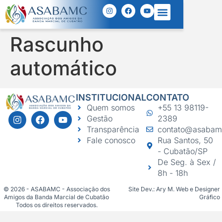
Rascunho
automático
INSTITUCIONAL
CONTATO
Quem somos
+55 13 98119-
Gestão
2389
Transparência
contato@asabam
Fale conosco
Rua Santos, 50
- Cubatão/SP
De Seg. à Sex /
8h - 18h
© 2026 - ASABAMC - Associação dos
Site Dev.: Ary M. Web e Designer
Amigos da Banda Marcial de Cubatão
Gráfico
Todos os direitos reservados.